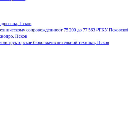
ндреевна, Псков
 техническому сопровождению
от
75 200
до
77 563
₽
ГКУ Псковской
хнопро, Псков
конструкторское бюро вычислительной техники, Псков