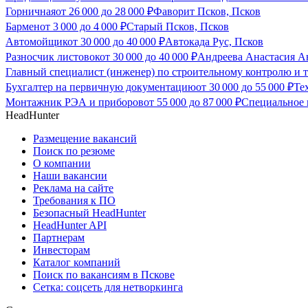
Горничная
от
26 000
до
28 000
₽
Фаворит Псков, Псков
Бармен
от
3 000
до
4 000
₽
Старый Псков, Псков
Автомойщик
от
30 000
до
40 000
₽
Автокада Рус, Псков
Разносчик листовок
от
30 000
до
40 000
₽
Андреева Анастасия А
Главный специалист (инженер) по строительному контролю и
Бухгалтер на первичную документацию
от
30 000
до
55 000
₽
Те
Монтажник РЭА и приборов
от
55 000
до
87 000
₽
Специальное 
HeadHunter
Размещение вакансий
Поиск по резюме
О компании
Наши вакансии
Реклама на сайте
Требования к ПО
Безопасный HeadHunter
HeadHunter API
Партнерам
Инвесторам
Каталог компаний
Поиск по вакансиям в Пскове
Сетка: соцсеть для нетворкинга