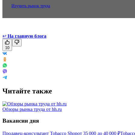
Изучить рынок труда
↩
На главную блога
10
Читайте также
Обзоры рынка труда от hh.ru
Вакансии дня
Продавец-консультант Tobacco Shop
от
35 000
до
40 000
₽
Tobacc