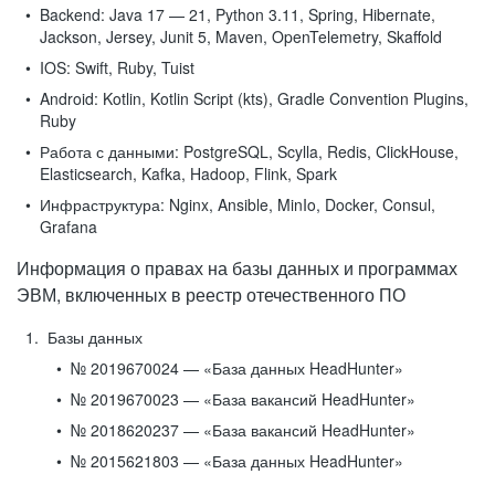
Backend:
Java 17 — 21, Python 3.11, Spring, Hibernate,
Jackson, Jersey, Junit 5, Maven, OpenTelemetry, Skaffold
IOS:
Swift, Ruby, Tuist
Android:
Kotlin, Kotlin Script (kts), Gradle Convention Plugins,
Ruby
Работа с данными:
PostgreSQL, Scylla, Redis, ClickHouse,
Elasticsearch, Kafka, Hadoop, Flink, Spark
Инфраструктура:
Nginx, Ansible, MinIo, Docker, Consul,
Grafana
Информация о правах на базы данных и программах
ЭВМ, включенных в реестр отечественного ПО
Базы данных
№ 2019670024 — «База данных HeadHunter»
№ 2019670023 — «База вакансий HeadHunter»
№ 2018620237 — «База вакансий HeadHunter»
№ 2015621803 — «База данных HeadHunter»