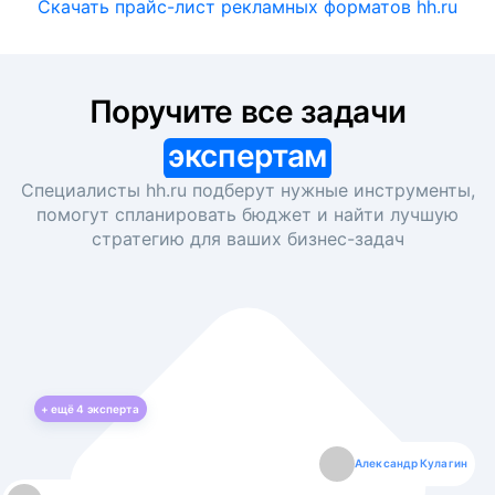
Скачать прайс-лист рекламных форматов hh.ru
Поручите все задачи
экспертам
Специалисты hh.ru подберут нужные инструменты,
помогут спланировать бюджет и найти лучшую
стратегию для ваших
бизнес-задач
+ ещё
4
эксперта
Екатерина Лазаренко
Александр Кулагин
Даниил Макаров
Борис Кашко
Юлия Изоитко