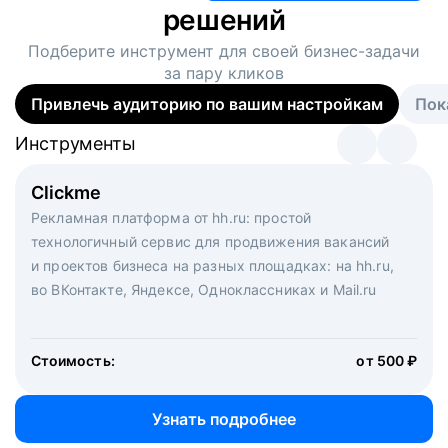
решений
Подберите инструмент для своей
бизнес-задачи
за пару кликов
Привлечь аудиторию по вашим настройкам
Пок
Инструменты
Инструменты
Инструменты
Виртуальный рекрутер
Clickme
Вакансия дня
Массовый подбор под ключ. Решите, сколько
Рекламная платформа от hh.ru: простой
Рекламный формат для вакансий на главной странице
кандидатов и когда вам нужно, и за дело возьмутся
технологичный сервис для продвижения вакансий
hh.ru. Увеличивает количество откликов
маркетологи, рекрутеры и проектные менеджеры
и проектов бизнеса на разных площадках: на hh.ru,
hh.ru с целым набором digital-инструментов
во ВКонтакте, Яндексе, Одноклассниках и Mail.ru
Стоимость:
от 200 000 ₽
Узнать подробнее
Стоимость:
от 500 ₽
Узнать подробнее
Узнать подробнее