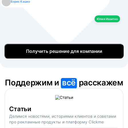
Борис Кашко
Юлия Изоитко
Александр Кулагин
Даниил Макаров
Екатерина Лазаренко
Юлия Изоитко
Получить решение для компании
Поддержим и
всё
расскажем
Статьи
Делимся новостями, историями клиентов и советами
про рекламные продукты и платформу Clickme