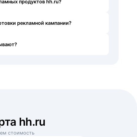
ламных продуктов hh.ru?
готовки рекламной кампании?
ывают?
рта hh.ru
аем стоимость