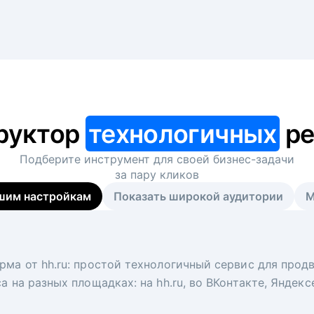
руктор
технологичных
ре
Подберите инструмент для своей
бизнес-задачи
за пару кликов
шим настройкам
Показать широкой аудитории
М
я
 рекрутер
рма от hh.ru: простой технологичный сервис для прод
 для вакансий на главной странице hh.ru. Увеличивает
под ключ. Решите, сколько кандидатов и когда вам нуж
а на разных площадках: на hh.ru, во ВКонтакте, Яндек
ологи, рекрутеры и проектные менеджеры hh.ru с цел
тов