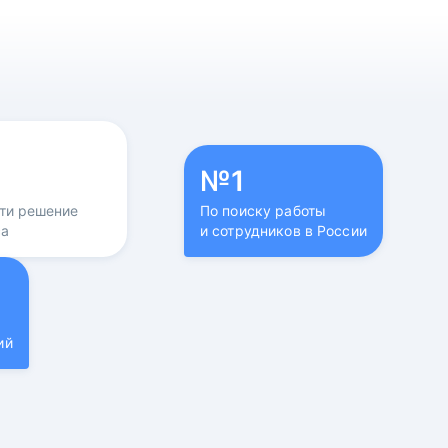
№1
йти решение
По поиску работы
са
и сотрудников в России
ий