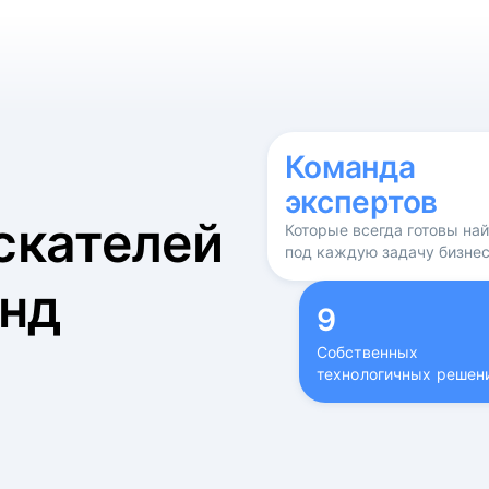
б
Команда
экспертов
скателей
Которые всегда готовы на
под каждую задачу бизне
нд
9
Собственных
технологичных решен