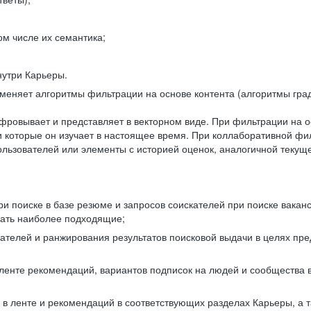
ом числе их семантика;
нутри Карьеры.
еняет алгоритмы фильтрации на основе контента (алгоритмы град
фровывает и представляет в векторном виде. При фильтрации на о
ли которые он изучает в настоящее время. При коллаборативной ф
льзователей или элементы с историей оценок, аналогичной текущ
и поиске в базе резюме и запросов соискателей при поиске вакан
рать наиболее подходящие;
одателей и ранжирования результатов поисковой выдачи в целях п
 ленте рекомендаций, вариантов подписок на людей и сообщества 
 в ленте и рекомендаций в соответствующих разделах Карьеры, а