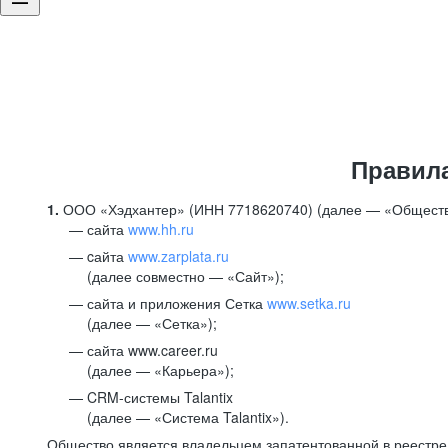
Правил
1.
ООО «Хэдхантер» (ИНН 7718620740) (далее — «Обществ
сайта
www.hh.ru
cайта
www.zarplata.ru
(далее совместно — «Сайт»);
сайта и приложения Сетка
www.setka.ru
(далее — «Сетка»);
сайта www.career.ru
(далее — «Карьера»);
CRM-системы Talantix
(далее — «Система Talantix»).
Общество является владельцем запатентованной в реестр