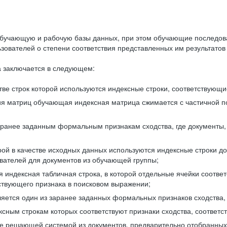
бучающую и рабочую базы данных, при этом обучающие последов
ователей о степени соответствия представленных им результатов 
 заключается в следующем:
ве строк которой используются индексные строки, соответствующ
ия матриц обучающая индексная матрица сжимается с частичной п
аранее заданным формальным признакам сходства, где документы,
ой в качестве исходных данных используются индексные строки д
ователей для документов из обучающей группы;
индексная табличная строка, в которой отдельные ячейки соответ
тствующего признака в поисковом выражении;
ляется один из заранее заданных формальных признаков сходства
ксным строкам которых соответствуют признаки сходства, соотве
е решающей системой из документов, предварительно отобранных 