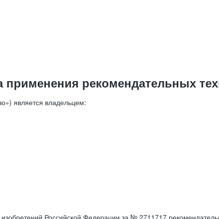
а применения рекомендательных тех
о») является владельцем:
е изобретений Российской Федерации за № 2711717 рекомендатель