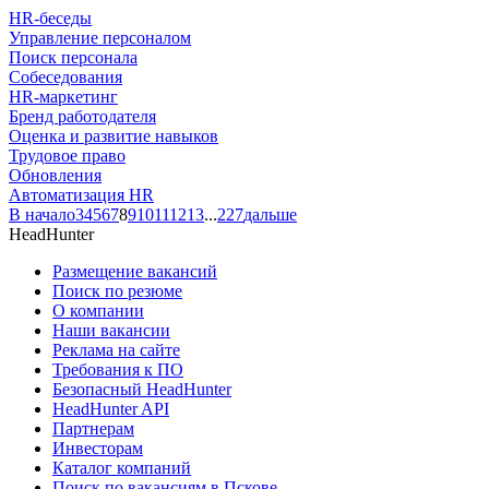
HR-беседы
Управление персоналом
Поиск персонала
Собеседования
HR-маркетинг
Бренд работодателя
Оценка и развитие навыков
Трудовое право
Обновления
Автоматизация HR
В начало
3
4
5
6
7
8
9
10
11
12
13
...
227
дальше
HeadHunter
Размещение вакансий
Поиск по резюме
О компании
Наши вакансии
Реклама на сайте
Требования к ПО
Безопасный HeadHunter
HeadHunter API
Партнерам
Инвесторам
Каталог компаний
Поиск по вакансиям в Пскове