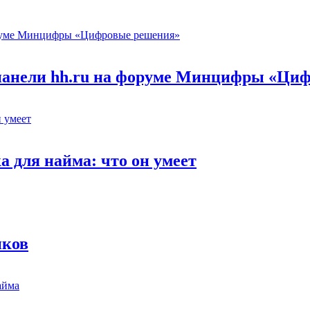
 панели hh.ru на форуме Минцифры «Ци
 для найма: что он умеет
иков