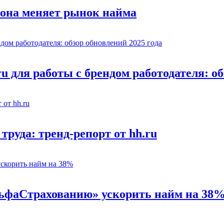
 она меняет рынок найма
u для работы с брендом работодателя: об
труда: тренд-репорт от hh.ru
льфаСтрахованию» ускорить найм на 38