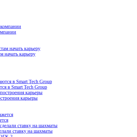
омпании
м начать карьеру
ся в Smart Tech Group
остроения карьеры
ется
елали ставку на шахматы