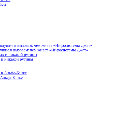
ГК-2
душие к вызовам: чем живет «Инфосистемы Джет»
 и никакой рутины
в Альфа-Банке