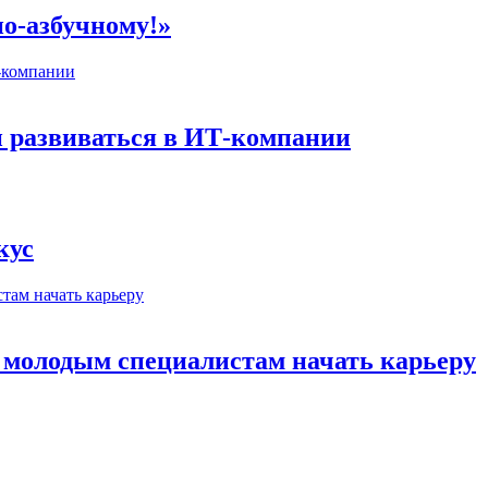
по-азбучному!»
 развиваться в ИТ-компании
кус
т молодым специалистам начать карьеру