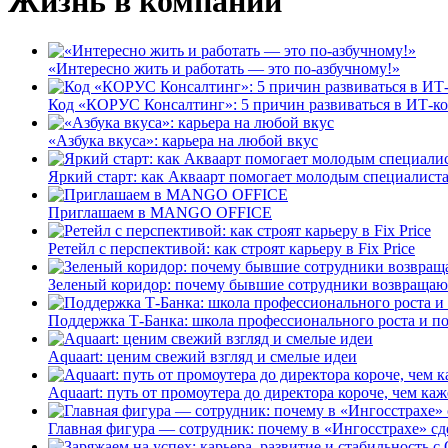
Жизнь в компании
«Интересно жить и работать — это по-азбучному!»
Код «КОРУС Консалтинг»: 5 причин развиваться в ИТ-к
«Азбука вкуса»: карьера на любой вкус
Яркий старт: как Акваарт помогает молодым специалиста
Приглашаем в MANGO OFFICE
Ретейл с перспективой: как строят карьеру в Fix Price
Зеленый коридор: почему бывшие сотрудники возвращают
Поддержка Т-Банка: школа профессионального роста и п
Aquaart: ценим свежий взгляд и смелые идеи
Aquaart: путь от промоутера до директора короче, чем каж
Главная фигура — сотрудник: почему в «Ингосстрахе» сд