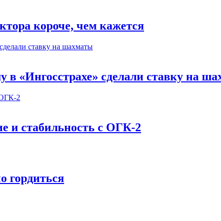
ектора короче, чем кажется
у в «Ингосстрахе» сделали ставку на ш
ие и стабильность c ОГК-2
но гордиться