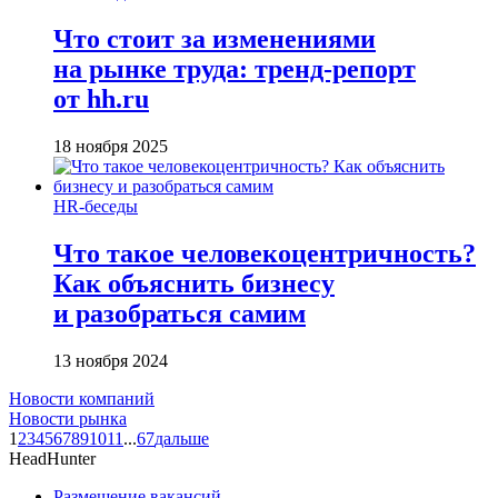
Что стоит за изменениями
на рынке труда: тренд-репорт
от hh.ru
18 ноября 2025
HR-беседы
Что такое человеко­центричность?
Как объяснить бизнесу
и разобраться самим
13 ноября 2024
Новости компаний
Новости рынка
1
2
3
4
5
6
7
8
9
10
11
...
67
дальше
HeadHunter
Размещение вакансий