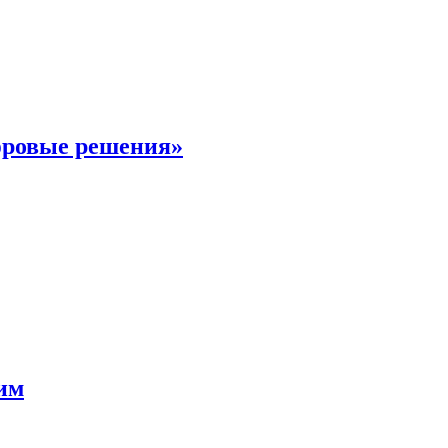
фровые решения»
мим