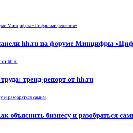
 панели hh.ru на форуме Минцифры «Ци
труда: тренд-репорт от hh.ru
Как объяснить бизнесу и разобраться са