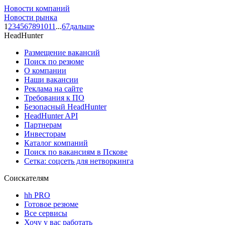
Новости компаний
Новости рынка
1
2
3
4
5
6
7
8
9
10
11
...
67
дальше
HeadHunter
Размещение вакансий
Поиск по резюме
О компании
Наши вакансии
Реклама на сайте
Требования к ПО
Безопасный HeadHunter
HeadHunter API
Партнерам
Инвесторам
Каталог компаний
Поиск по вакансиям в Пскове
Сетка: соцсеть для нетворкинга
Соискателям
hh PRO
Готовое резюме
Все сервисы
Хочу у вас работать