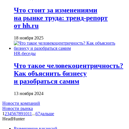
Что стоит за изменениями
на рынке труда: тренд-репорт
от hh.ru
18 ноября 2025
HR-беседы
Что такое человеко­центричность?
Как объяснить бизнесу
и разобраться самим
13 ноября 2024
Новости компаний
Новости рынка
1
2
3
4
5
6
7
8
9
10
11
...
67
дальше
HeadHunter
Размещение вакансий