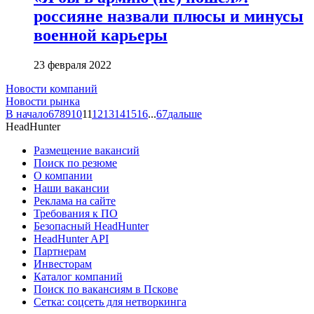
россияне назвали плюсы и минусы
военной карьеры
23 февраля 2022
Новости компаний
Новости рынка
В начало
6
7
8
9
10
11
12
13
14
15
16
...
67
дальше
HeadHunter
Размещение вакансий
Поиск по резюме
О компании
Наши вакансии
Реклама на сайте
Требования к ПО
Безопасный HeadHunter
HeadHunter API
Партнерам
Инвесторам
Каталог компаний
Поиск по вакансиям в Пскове
Сетка: соцсеть для нетворкинга