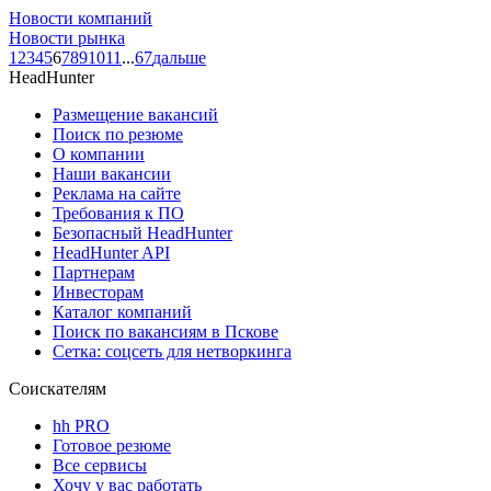
Новости компаний
Новости рынка
1
2
3
4
5
6
7
8
9
10
11
...
67
дальше
HeadHunter
Размещение вакансий
Поиск по резюме
О компании
Наши вакансии
Реклама на сайте
Требования к ПО
Безопасный HeadHunter
HeadHunter API
Партнерам
Инвесторам
Каталог компаний
Поиск по вакансиям в Пскове
Сетка: соцсеть для нетворкинга
Соискателям
hh PRO
Готовое резюме
Все сервисы
Хочу у вас работать