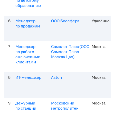
по детскому
образованию
6
Менеджер
ООО Биосфера
Удалённо
по продажам
7
Менеджер
Самолет Плюс (ООО
Москва
по работе
Самолет Плюс
с ключевыми
Москва Цао)
клиентами
8
ИТ-менеджер
Aston
Москва
9
Дежурный
Московский
Москва
по станции
метрополитен