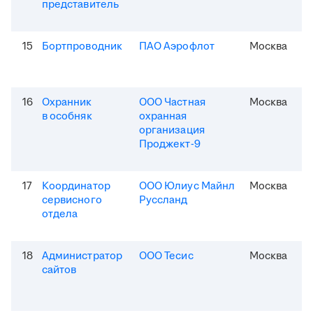
представитель
15
Бортпроводник
ПАО Аэрофлот
Москва
16
Охранник
ООО Частная
Москва
в особняк
охранная
организация
Проджект-9
17
Координатор
ООО Юлиус Майнл
Москва
сервисного
Руссланд
отдела
18
Администратор
ООО Тесис
Москва
сайтов