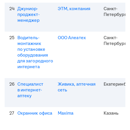
24
Джуниор-
ЭТМ, компания
Санкт-
проджект-
Петербург
менеджер
25
Водитель-
ООО Алеатех
Санкт-
монтажник
Петербург
по установке
оборудования
для загородного
интернета
26
Специалист
Живика, аптечная
Екатеринбу
в интернет-
сеть
аптеку
27
Охранник офиса
Maxima
Казань