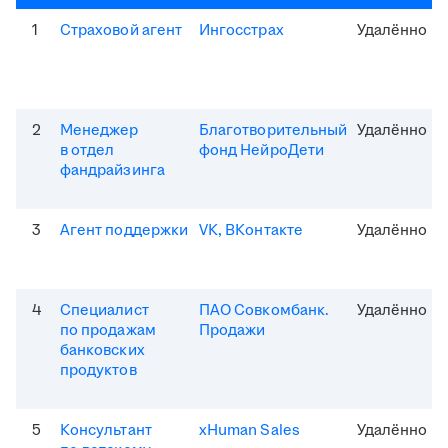
1
Страховой агент
Ингосстрах
Удалённо
2
Менеджер
Благотворительный
Удалённо
в отдел
фонд НейроДети
фандрайзинга
3
Агент поддержки
VK, ВКонтакте
Удалённо
4
Специалист
ПАО Совкомбанк.
Удалённо
по продажам
Продажи
банковских
продуктов
5
Консультант
xHuman Sales
Удалённо