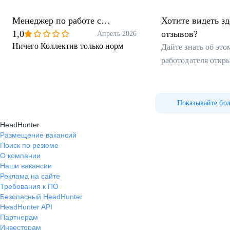
Менеджер по работе с
Хотите видеть з
клиентами
1,0
отзывов?
Апрель 2026
Ничего Коллектив только норм
Дайте знать об эт
работодателя откр
Показывайте бо
HeadHunter
Размещение вакансий
Поиск по резюме
О компании
Наши вакансии
Реклама на сайте
Требования к ПО
Безопасный HeadHunter
HeadHunter API
Партнерам
Инвесторам