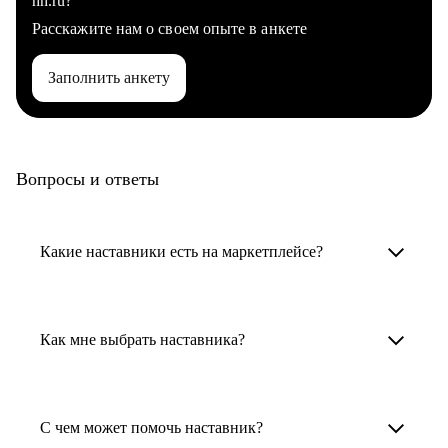
hh.ru?
Расскажите нам о своем опыте в анкете
Заполнить анкету
Вопросы и ответы
Какие наставники есть на маркетплейсе?
Карьерные наставники — это HR-
специалисты, карьерные консультанты,
Как мне выбрать наставника?
психологи, резюмерайтеры и менторы.
Умный поиск поможет в три клика выбрать
Менторы работают в ИТ, дизайне, других
наставника для достижения вашей цели.
С чем может помочь наставник?
узкоспециализированных сферах. Они