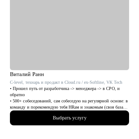
Виталий
Ранн
C-level, технарь и продакт в Cloud.ru / ex-Softline, VK Tech
• Прошел путь от разработчика -> менеджера -> в CPO, и
обратно
• 500+ собеседований, сам собеседую на регулярной основе: в
команду и порекомендую тебя HRам и знакомым (своя база
100+ HRов и HR-tech компаний)
Выбрать услугу
• CPO в облачном провайдере, в облаках 8+ лет
• Технический менеджер, 7+ лет, бывший разработчик
• Продакт-менеджмент, 8+ опыта
• Трекер и ментор стартапов ФРИИ, 4+ года