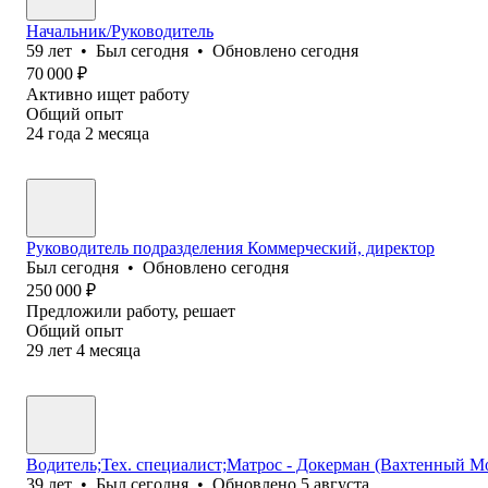
Начальник/Руководитель
59
лет
•
Был
сегодня
•
Обновлено
сегодня
70 000
₽
Активно ищет работу
Общий опыт
24
года
2
месяца
Руководитель подразделения Коммерческий, директор
Был
сегодня
•
Обновлено
сегодня
250 000
₽
Предложили работу, решает
Общий опыт
29
лет
4
месяца
Водитель;Тех. специалист;Матрос - Докерман (Вахтенный М
39
лет
•
Был
сегодня
•
Обновлено
5 августа