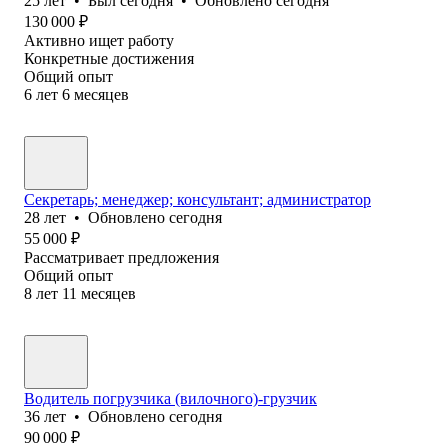
25
лет
•
Был
сегодня
•
Обновлено
сегодня
130 000
₽
Активно ищет работу
Конкретные достижения
Общий опыт
6
лет
6
месяцев
Секретарь; менеджер; консультант; администратор
28
лет
•
Обновлено
сегодня
55 000
₽
Рассматривает предложения
Общий опыт
8
лет
11
месяцев
Водитель погрузчика (вилочного)-грузчик
36
лет
•
Обновлено
сегодня
90 000
₽