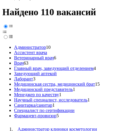
Найдено 110 вакансий
Администратор
10
Ассистент врача
Ветеринарный врач
6
Врач
63
Главный врач, заведующий отделением
4
Заведующий аптекой
Лаборант
3
Медицинская сестра, медицинский брат
15
Медицинский представитель
1
Менеджер по качеству
1
Научный специалист, исследователь
1
Санитарка/санитар
1
Специалист по сертификации
Фармацевт-провизор
5
Администратор клиники косметологии