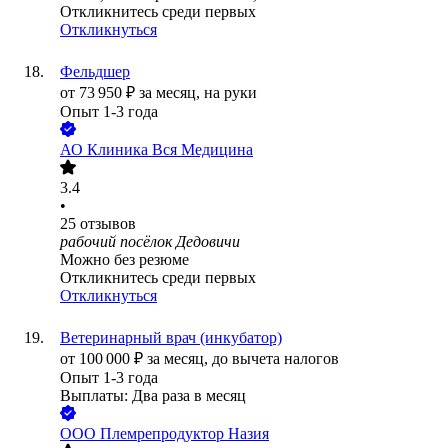
Откликнитесь среди первых
Откликнуться
Фельдшер
от
73 950
₽
за месяц,
на руки
Опыт 1-3 года
АО
Клиника Вся Медицина
3.4
•
25
отзывов
рабочий посёлок Дедовичи
Можно без резюме
Откликнитесь среди первых
Откликнуться
Ветеринарный врач (инкубатор)
от
100 000
₽
за месяц,
до вычета налогов
Опыт 1-3 года
Выплаты: Два раза в месяц
ООО
Племрепродуктор Назия