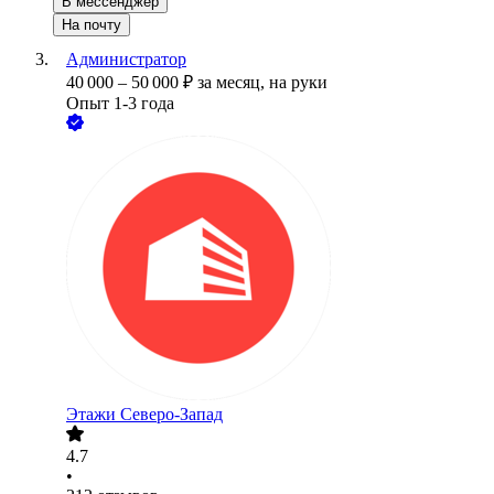
В мессенджер
На почту
Администратор
40 000
–
50 000
₽
за месяц,
на руки
Опыт 1-3 года
Этажи Северо-Запад
4.7
•