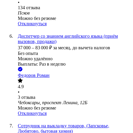
•
134
отзыва
Псков
Можно без резюме
Откликнуться
Диспетчер со знанием английского языка (приём
вызовов, продажи)
37 000
–
83 000
₽
за месяц,
до вычета налогов
Без опыта
Можно удалённо
Выплаты: Раз в неделю
Федоров Роман
4.9
•
3
отзыва
Чебоксары, проспект Ленина, 12Б
Можно без резюме
Откликнуться
Сотрудник на выкладку товаров, (Запсковье,
Любятово, бытовая химия)