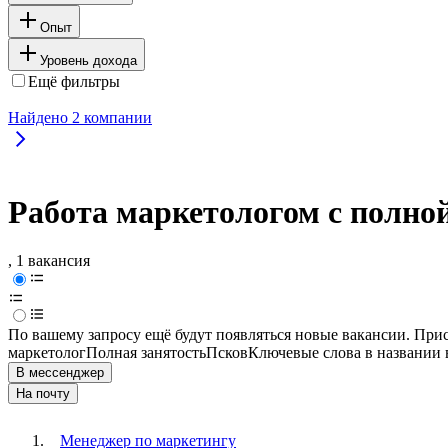
Опыт
Уровень дохода
Ещё фильтры
Найдено
2
компании
Работа маркетологом с полно
, 1 вакансия
По вашему запросу ещё будут появляться новые вакансии. При
маркетолог
Полная занятость
Псков
Ключевые слова в названии 
В мессенджер
На почту
Менеджер по маркетингу