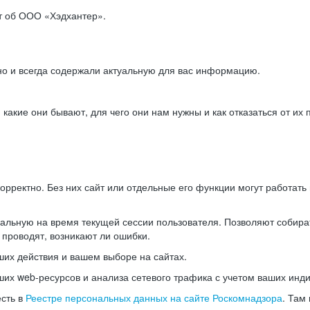
ет об ООО «Хэдхантер».
но и всегда содержали актуальную для вас информацию.
акие они бывают, для чего они нам нужны и как отказаться от их 
рректно. Без них сайт или отдельные его функции могут работат
альную на время текущей сессии пользователя. Позволяют собира
 проводят, возникают ли ошибки.
их действия и вашем выборе на сайтах.
х web-ресурсов и анализа сетевого трафика с учетом ваших инд
есть в
Реестре персональных данных на сайте Роскомнадзора
. Там