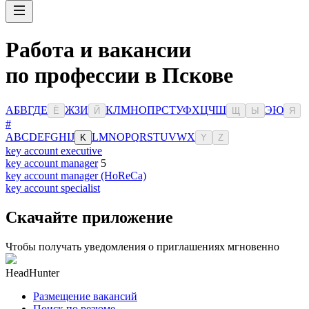
Работа и вакансии
по профессии в Пскове
А
Б
В
Г
Д
Е
Ж
З
И
К
Л
М
Н
О
П
Р
С
Т
У
Ф
Х
Ц
Ч
Ш
Э
Ю
Ё
Й
Щ
Ы
Я
#
A
B
C
D
E
F
G
H
I
J
L
M
N
O
P
Q
R
S
T
U
V
W
X
K
Y
Z
key account executive
key account manager
5
key account manager (HoReCa)
key account specialist
Скачайте приложение
Чтобы получать уведомления о приглашениях мгновенно
HeadHunter
Размещение вакансий
Поиск по резюме