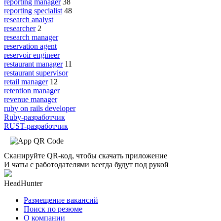
reporting manager
38
reporting specialist
48
research analyst
researcher
2
research manager
reservation agent
reservoir engineer
restaurant manager
11
restaurant supervisor
retail manager
12
retention manager
revenue manager
ruby on rails developer
Ruby-разработчик
RUST-разработчик
Сканируйте QR-код, чтобы скачать приложение
И чаты с работодателями всегда будут под рукой
HeadHunter
Размещение вакансий
Поиск по резюме
О компании