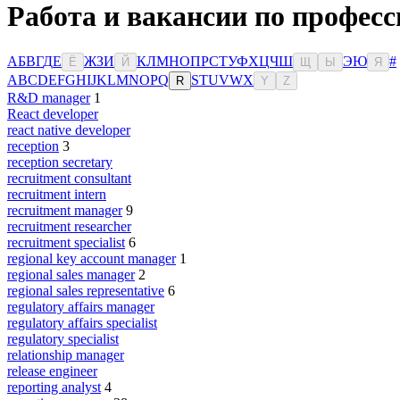
Работа и вакансии по професс
А
Б
В
Г
Д
Е
Ж
З
И
К
Л
М
Н
О
П
Р
С
Т
У
Ф
Х
Ц
Ч
Ш
Э
Ю
#
Ё
Й
Щ
Ы
Я
A
B
C
D
E
F
G
H
I
J
K
L
M
N
O
P
Q
S
T
U
V
W
X
R
Y
Z
R&D manager
1
React developer
react native developer
reception
3
reception secretary
recruitment consultant
recruitment intern
recruitment manager
9
recruitment researcher
recruitment specialist
6
regional key account manager
1
regional sales manager
2
regional sales representative
6
regulatory affairs manager
regulatory affairs specialist
regulatory specialist
relationship manager
release engineer
reporting analyst
4